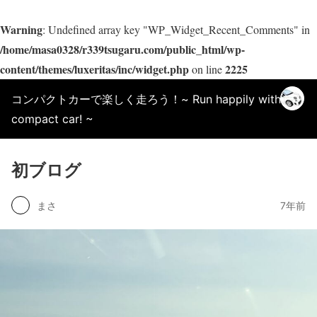
Warning
: Undefined array key "WP_Widget_Recent_Comments" in
/home/masa0328/r339tsugaru.com/public_html/wp-
content/themes/luxeritas/inc/widget.php
2225
on line
コンパクトカーで楽しく走ろう！~ Run happily with a
compact car! ~
初ブログ
まさ
7年前