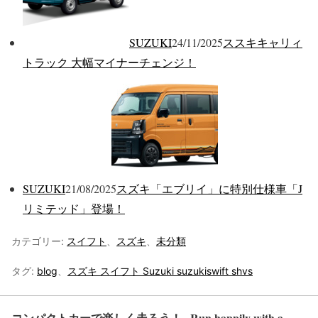
SUZUKI
24/11/2025
ススキキャリィ
トラック 大幅マイナーチェンジ！
SUZUKI
21/08/2025
スズキ「エブリイ」に特別仕様車「J
リミテッド」登場！
カテゴリー:
スイフト
、
スズキ
、
未分類
タグ:
blog
、
スズキ スイフト Suzuki suzukiswift shvs
コンパクトカーで楽しく走ろう！~ Run happily with a