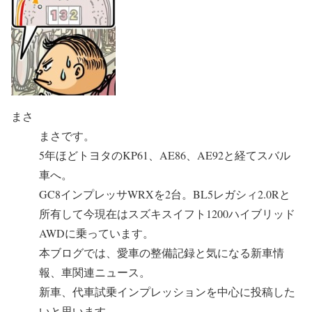
まさ
まさです。
5年ほどトヨタのKP61、AE86、AE92と経てスバル
車へ。
GC8インプレッサWRXを2台。BL5レガシィ2.0Rと
所有して今現在はスズキスイフト1200ハイブリッド
AWDに乗っています。
本ブログでは、愛車の整備記録と気になる新車情
報、車関連ニュース。
新車、代車試乗インプレッションを中心に投稿した
いと思います。