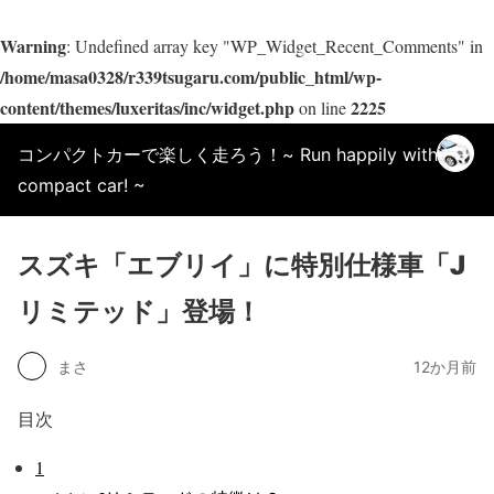
Warning
: Undefined array key "WP_Widget_Recent_Comments" in
/home/masa0328/r339tsugaru.com/public_html/wp-
content/themes/luxeritas/inc/widget.php
2225
on line
コンパクトカーで楽しく走ろう！~ Run happily with a
compact car! ~
スズキ「エブリイ」に特別仕様車「J
リミテッド」登場！
まさ
12か月前
目次
1