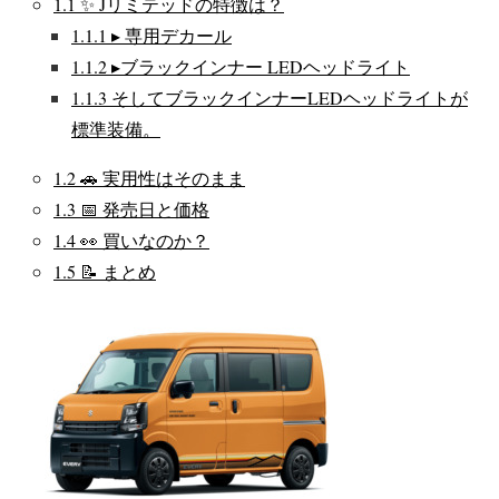
1.1
✨ Jリミテッドの特徴は？
1.1.1
▸ 専用デカール
1.1.2
▸ブラックインナー LEDヘッドライト
1.1.3
そしてブラックインナーLEDヘッドライトが
標準装備。
1.2
🚗 実用性はそのまま
1.3
📅 発売日と価格
1.4
👀 買いなのか？
1.5
📝 まとめ