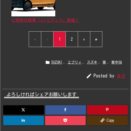
に特別仕様車「Jリミテッド」登場！
«
‹
1
2
›
»

SUZUKI
,
エブリィ
,
スズキ
,
車
,
車中泊

Posted by
まさ
よろしければシェアお願いします
Copy