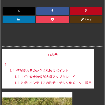
Copy
目次
[
非表示
]
1
1.1
何が変わるのか？主な改良ポイント
1.1.1
① 安全装備が大幅アップグレード
1.1.2
② インテリアの刷新・デジタルメーター採用