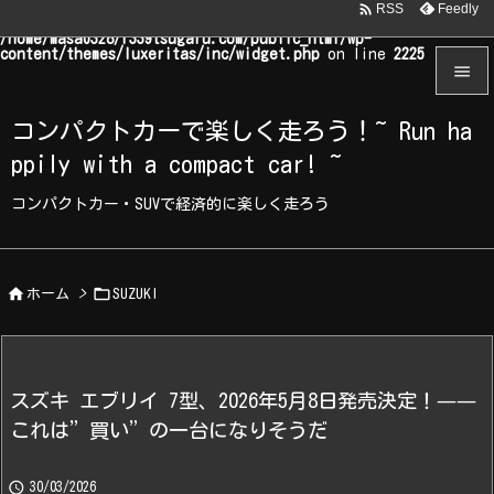

Feedly
RSS
Warning
: Undefined array key "WP_Widget_Recent_Comments" in
/home/masa0328/r339tsugaru.com/public_html/wp-
content/themes/luxeritas/inc/widget.php
on line
2225


コンパクトカーで楽しく走ろう！~ Run ha
メニュ
ppily with a compact car! ~

サイド
コンパクトカー・SUVで経済的に楽しく走ろう

前へ



ホーム
>
SUZUKI
次へ

検索
スズキ エブリイ 7型、2026年5月8日発売決定！——
これは”買い”の一台になりそうだ

30/03/2026