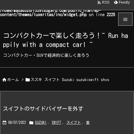

Feedly
RSS
Warning
: Undefined array key "WP_Widget_Recent_Comments" in
/home/masa0328/r339tsugaru.com/public_html/wp-
content/themes/luxeritas/inc/widget.php
on line
2225


コンパクトカーで楽しく走ろう！~ Run ha
メニュ
ppily with a compact car! ~

サイド
コンパクトカー・SUVで経済的に楽しく走ろう

前へ



ホーム
>
スズキ スイフト Suzuki suzukiswift shvs
次へ

検索
スイフトのサイドバイザーを外す


09/07/2022
SUZUKI
,
SWIFT
,
スイフト
,
車