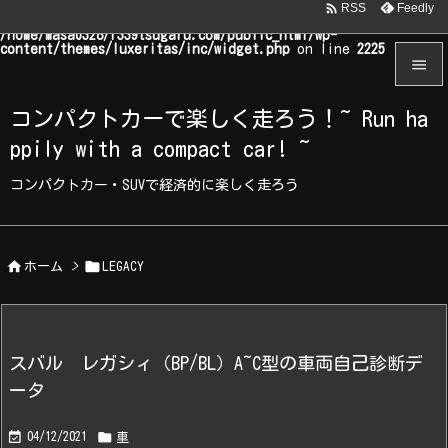

Feedly
RSS
Warning
: Undefined array key "WP_Widget_Recent_Comments" in
/home/masa0328/r339tsugaru.com/public_html/wp-
content/themes/luxeritas/inc/widget.php
on line
2225


コンパクトカーで楽しく走ろう！~ Run ha
メニュ
ppily with a compact car! ~

サイド
コンパクトカー・SUVで経済的に楽しく走ろう

前へ



ホーム
>
LEGACY
次へ

検索
スバル レガシィ（BP/BL）A~C型の車両自己診断デ
ータ


04/12/2021
車