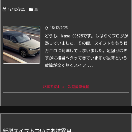


12/12/2023
車

18/12/2023
どうも、Masa-00328です。
しばらくブログが
滞っていました。
その間、スイフトももう15
万キロに到達してしまいました。
足回りはさ
すがに相当ヘタってきていますが故障という
故障が全く無くスイフ ...
記事を読む
次期愛車候補
新型スイフトついにお披露目