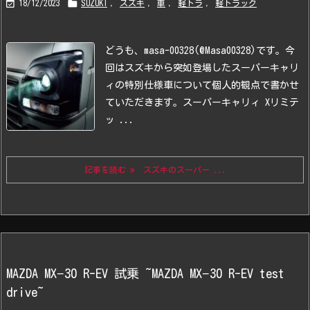


18/12/2023
SUZUKI
,
スズキ
,
車
,
軽トラ
,
軽トラック
どうも、
masa-00328(@Masa00328)
です。
今
回はスズキから突如登場したスーパーキャリ
ィの特別仕様車について個人的観点で書かせ
ていただきます。
スーパーキャリィ Xリミテ
ッ ...
記事を読む
スズキのスーパー ...
MAZDA MX−30 R-EV 試乗 ~MAZDA MX−30 R-EV test
drive~