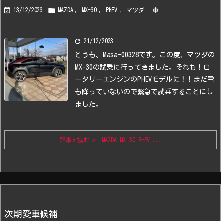


13/12/2023
MAZDA
,
MX-30
,
PHEV
,
マツダ
,
車

21/12/2023
どうも、Masa-00328です。
この度、マツダの
MX-30の試乗に行ってきました。
それも！ロ
ータリーエンジンのPHEVモデルに！！
まだ雪
も降っていないので緊急で試乗することにし
ました。
記事を読む
MAZDA MX−30 R-EV ...
次期愛車候補