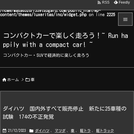

Feedly
RSS
Warning
: Undefined array key "WP_Widget_Recent_Comments" in
/home/masa0328/r339tsugaru.com/public_html/wp-
content/themes/luxeritas/inc/widget.php
on line
2225


コンパクトカーで楽しく走ろう！~ Run ha
メニュ
ppily with a compact car! ~

サイド
コンパクトカー・SUVで経済的に楽しく走ろう

前へ



ホーム
>
車
次へ

検索
ダイハツ 国内外すべて販売停止 新たに25車種の
試験 174の不正発覚


21/12/2023
ダイハツ
,
マツダ
,
車
,
軽トラ
,
軽トラック