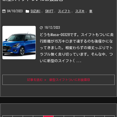


04/10/2023
SUZUKI
,
SWIFT
,
スイフト
,
スズキ
,
車

18/12/2023
どうもMasa-00328です。
スイフトもついに走
行距離が15万キロまで達するのも後僅かにな
ってきました。
相変わらずの頑丈っぷりでト
ラブル無く走り切っています。
そんな中、つ
いに新型のスイフト( ...
記事を読む
新型スイフトついにお披露目