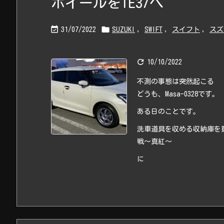
ホイールをTE37へ


31/07/2022
SUZUKI
,
SWIFT
,
スイフト
,
スズ

10/10/2022
不測の事態は突然起こる
どうも、Masa-0328です。
ある日のことです。
洗車道具を収める収納庫を
戦〜真紅〜
に