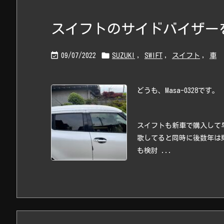
スイフトのサイドバイザ


09/07/2022
SUZUKI
,
SWIFT
,
スイフト
,
車
どうも、Masa-0328です。
スイフトも新車で購入して早
歌してると同時に後数年は
も検討 ...