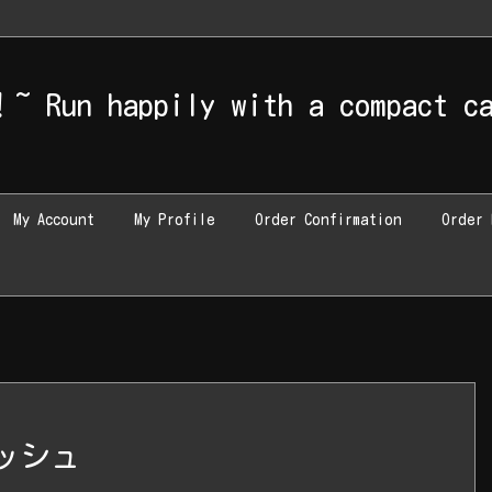
/home/masa0328/r339tsugaru.com/public_html/wp-content/themes/
appily with a compact ca
My Account
My Profile
Order Confirmation
Order 
ッシュ