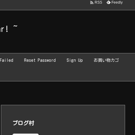

Feedly
RSS
luxeritas/inc/widget.php
on line
2225
r! ~
Failed
Reset Password
Sign Up
お買い物カゴ
ブログ村