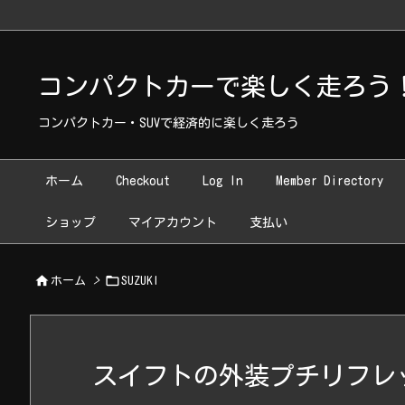
Warning
: Undefined array key "WP_Widget_Recent_Comments" in
コンパクトカーで楽しく走ろう！~ Run h
コンパクトカー・SUVで経済的に楽しく走ろう
ホーム
Checkout
Log In
Member Directory
ショップ
マイアカウント
支払い


ホーム
>
SUZUKI
スイフトの外装プチリフレ