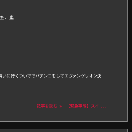
キ
,
車
買いに行くついででパチンコをしてエヴァンゲリオン決
記事を読む
【緊急事態】スイ ...