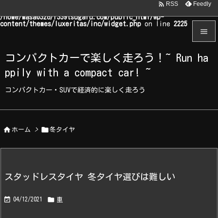

Feedly
RSS
Warning
: Undefined array key "WP_Widget_Recent_Comments" in
/home/masa0328/r339tsugaru.com/public_html/wp-
content/themes/luxeritas/inc/widget.php
on line
2225


コンパクトカーで楽しく走ろう！~ Run ha
メニュ
ppily with a compact car! ~

サイド
コンパクトカー・SUVで経済的に楽しく走ろう

前へ



ホーム
>
冬タイヤ
次へ

検索
スタッドレスタイヤ 冬タイヤ選びは難しい


04/12/2021
車