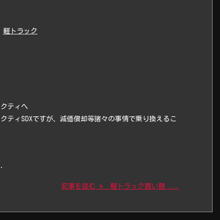
軽トラック
アクティへ
クティSDXですが、減価償却等諸々の事情で乗り換えるこ
.
記事を読む
軽トラック買い替 ...