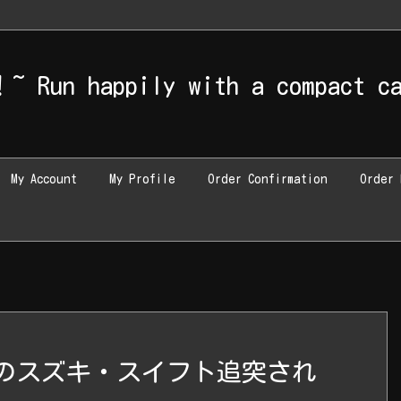
/home/masa0328/r339tsugaru.com/public_html/wp-content/themes/
appily with a compact ca
My Account
My Profile
Order Confirmation
Order 
のスズキ・スイフト追突され