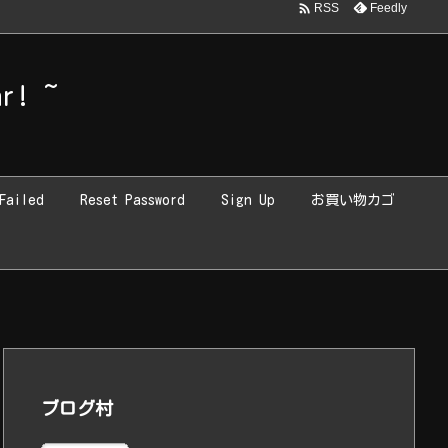

Feedly
RSS
luxeritas/inc/widget.php
on line
2225
r! ~
Failed
Reset Password
Sign Up
お買い物カゴ
ブログ村