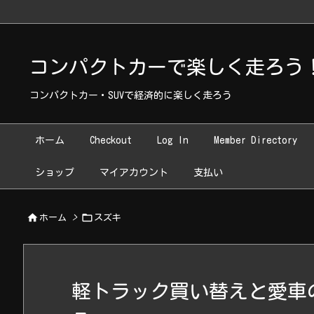
Warning
: Undefined array key "WP_Widget_Recent_Comments" in
コンパクトカーで楽しく走ろう！~ Run h
コンパクトカー・SUVで経済的に楽しく走ろう
ホーム
Checkout
Log In
Member Directory
ショップ
マイアカウント
支払い


ホーム
>
スズキ
軽トラック買い替えと愛車