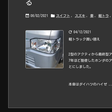
る


06/02/2021
スイフト
,
スズキ
,
車
,
軽トラ
,

04/12/2021
軽トラック買い替え
2型のアクティから最終型
7年ほど酷使したホンダのア
とにしました。
本音はダイハツのハイゼ ..