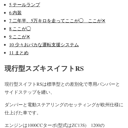
5
テールランプ
6
内装
7
二年半、5万キロを走ってここが◯ ここが✕
8
ここが◯
9
ここが✕
10
少々おバカな運転支援システム
11
まとめ
現行型スズキスイフトRS
現行型スイフトRSは標準型との差別化で専用バンパーと
サイドステップを纏い、
ダンパーと電動ステアリングのセッティングが欧州仕様に
仕上げた車です。
エンジンは1000CCターボ(型式はZC13S) 1200の