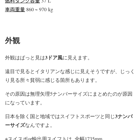
燃料タンク容量
37 L
車両重量
860 ~ 970 kg
外観
3ドア風
外観はぱっと見は
に見えます。
遠目で見るとイタリアンな感じに見えそうですが、じっく
り見る所々貧弱に感じる箇所もあります。
その原因は無理矢理
5ナンバーサイズ
にまとめたのが原因
になっています。
3ナンバ
日本を除く国と地域ではスイフトスポーツと同じ
ーサイズ
なんですよ。
※スイスポor輸出用スイフトは 全幅1735mm