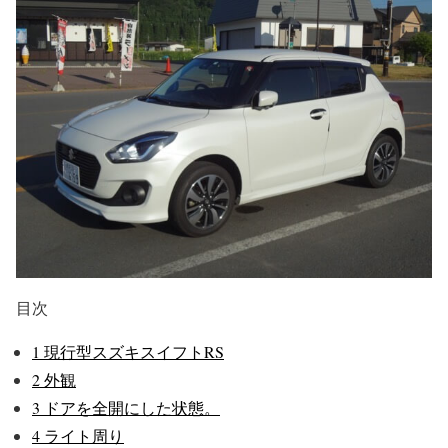
目次
1
現行型スズキスイフトRS
2
外観
3
ドアを全開にした状態。
4
ライト周り