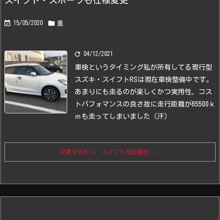
スイフト・スポーツも仕様変更


15/05/2020
車

04/12/2021
車検というタイミング
私が所有してる現行型
スズキ・スイフトRSは現在車検整備中です。
あまりにも走るのが楽しくかつ実用性、コス
トパフォマンスの良さ故に
走行距離が65500ｋ
ｍも走ってしまいました（汗）
記事を読む
スイフト改良新型 ...