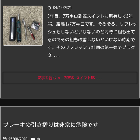

04/12/2021
3年目、7万キロ到達
スイフトも所有して3年
弱、距離も7万キロです。
そろそろ、リフレッ
シュもしないといけないのと同時に粗も出て
るのでその粗も改善しないといけない時期で
す。
そのリフレッシュ計画の第一弾でプラグ
交 ...
記事を読む
ZD53S スイフトRS ...
ブレーキの引き摺りは非常に危険です


25/08/2020
車