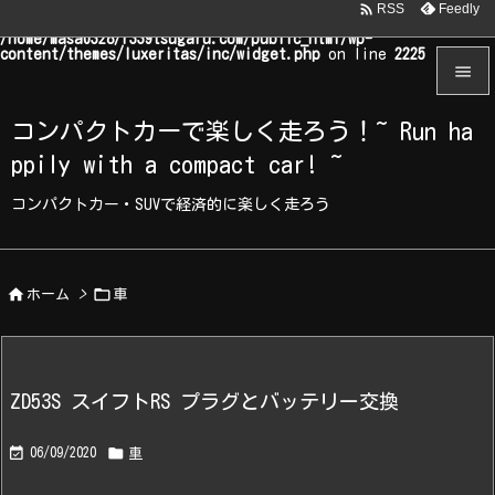

Feedly
RSS
Warning
: Undefined array key "WP_Widget_Recent_Comments" in
/home/masa0328/r339tsugaru.com/public_html/wp-
content/themes/luxeritas/inc/widget.php
on line
2225


コンパクトカーで楽しく走ろう！~ Run ha
メニュ
ppily with a compact car! ~

サイド
コンパクトカー・SUVで経済的に楽しく走ろう

前へ



ホーム
>
車
次へ

検索
ZD53S スイフトRS プラグとバッテリー交換


06/09/2020
車